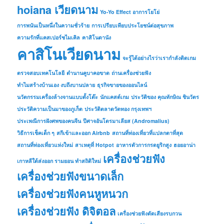
hoiana เวียดนาม
Yo-Yo Effect อาการโยโย่
การพนันเป็นหนึ่งในความชั่วร้าย
การเปรียบเทียบประโยชน์ต่อสุขภาพ
ความรักที่แคสเปอร์ชไมเคิล
คาสิโนดานัง
คาสิโนเวียดนาม
จะรู้ได้อย่างไรว่าเรากำลังติดเกม
ตรวจสอบเทคโนโลยี
ตำนานคูบาคอขาด
ถ่านเครื่องช่วยฟัง
ทำไมสร้างบ้านเอง งบถึงบานปลาย
ธุรกิจขายของออนไลน์
นวัตกรรมเครื่องล้างจานแบบตั้งโต๊ะ
นักแคสต์เกม
ประวัติของ คุณทักษิณ ชินวัตร
ประวัติความเป็นมาของภูเก็ต
ประวัติตลาดวัดทอง กรุงเทพฯ
ประเพณีการฝังศพของคนจีน
ปีศาจอันโดรมาเลียส (Andromalius)
วิธีการเช็คเด็ก ๆ
สกีเข้าและออก Airbnb
สถานที่ท่องเที่ยวที่แปลกตาที่สุด
สถานที่ท่องเที่ยวแห่งใหม่
สาเหตุที่ Hotpot
อาหารตัวการกรดยูริกสูง
ฮอยอาน่า
เครื่องช่วยฟัง
เกาหลีใต้ส่งออก รามยอน ทำสถิติใหม่
เครื่องช่วยฟังขนาดเล็ก
เครื่องช่วยฟังคนหูหนวก
เครื่องช่วยฟัง ดิจิตอล
เครื่องช่วยฟังตัดเสียงรบกวน