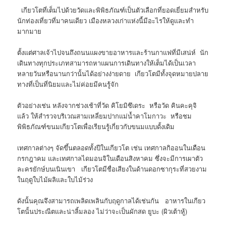
เกียวโตที่เต็มไปด้วยวัดและพิพิธภัณฑ์เป็นตัวเลือกที่ยอดเยี่ยมสำหรับ
นักท่องเที่ยวที่มาคนเดียว เมืองหลวงเก่าแห่งนี้มีอะไรให้ดูและทำ
มากมาย
ตั้งแต่ศาลเจ้าไปจนถึงถนนแผงขายอาหารและร้านกาแฟที่มีเสน่ห์ นัก
เดินทางทุกประเภทสามารถหาแผนการเดินทางให้เต็มได้เป็นเวลา
หลายวันหรือนานกว่านั้นได้อย่างง่ายดาย เกียวโตมีทั้งจุดหมายปลาย
ทางที่เป็นที่นิยมและไม่ค่อยมีคนรู้จัก
ตัวอย่างเช่น หลังจากช่วงเช้าที่วัด คิโยมิซึเดระ หรือวัด คินคะคุจิ
แล้ว ให้สำรวจบริเวณสามเหลี่ยมปากแม่น้ำคาโมกาวะ หรือชม
พิพิธภัณฑ์ขนมเกียวโตเพื่อเรียนรู้เกี่ยวกับขนมแบบดั้งเดิม
เทศกาลต่างๆ จัดขึ้นตลอดทั้งปีในเกียวโต เช่น เทศกาลกิออนในเดือน
กรกฎาคม และเทศกาลไดมอนจิในเดือนสิงหาคม ซึ่งจะมีการเผาตัว
ละครยักษ์บนเนินเขา เกียวโตมีชื่อเสียงในด้านดอกซากุระที่สวยงาม
ในฤดูใบไม้ผลิและใบไม้ร่วง
ดังนั้นคุณจึงสามารถเพลิดเพลินกับฤดูกาลได้เช่นกัน อาหารในเกียว
โตนั้นประณีตและน่าลิ้มลอง ไม่ว่าจะเป็นผักสด ยูบะ (ผิวเต้าหู้)