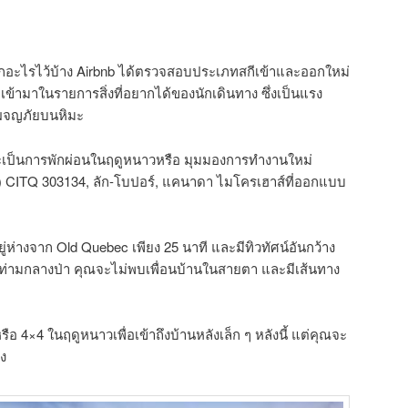
ร์กอะไรไว้บ้าง Airbnb ได้ตรวจสอบประเภทสกีเข้าและออกใหม่
่มเข้ามาในรายการสิ่งที่อยากได้ของนักเดินทาง ซึ่งเป็นแรง
ผจญภัยบนหิมะ
ะเป็นการพักผ่อนในฤดูหนาวหรือ มุมมองการทำงานใหม่
) CITQ 303134, ลัก-โบปอร์, แคนาดา ไมโครเฮาส์ที่ออกแบบ
อยู่ห่างจาก Old Quebec เพียง 25 นาที และมีทิวทัศน์อันกว้าง
ยู่ท่ามกลางป่า คุณจะไม่พบเพื่อนบ้านในสายตา และมีเส้นทาง
หรือ 4×4 ในฤดูหนาวเพื่อเข้าถึงบ้านหลังเล็ก ๆ หลังนี้ แต่คุณจะ
ึง