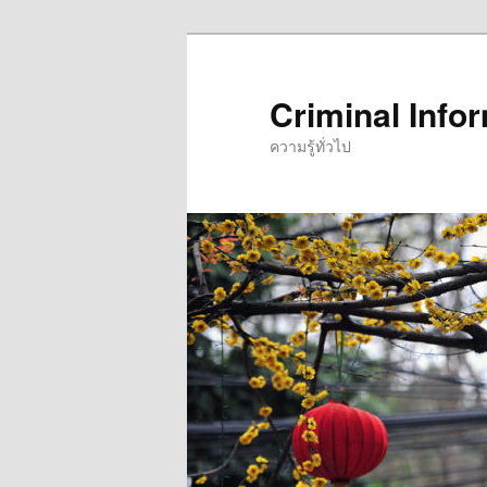
Skip
Skip
to
to
primary
secondary
Criminal Info
content
content
ความรู้ทั่วไป