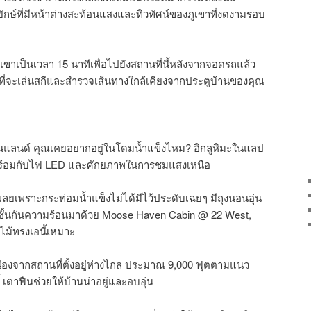
ษ์ที่มีหน้าต่างสะท้อนแสงและทิวทัศน์ของภูเขาที่งดงามรอบ
ขาเป็นเวลา 15 นาทีเพื่อไปยังสถานที่นี้หลังจากจอดรถแล้ว
นดีที่จะเล่นสกีและสำรวจเส้นทางใกล้เคียงจากประตูบ้านของคุณ
ฟินแลนด์ คุณเคยอยากอยู่ในโดมน้ำแข็งไหม? อิกลูหิมะในแลป
าพร้อมกับไฟ LED และศักยภาพในการชมแสงเหนือ
ลยเพราะกระท่อมน้ำแข็งไม่ได้มีไว้ประดับเฉยๆ มีถุงนอนอุ่น
งนำชั้นกันความร้อนมาด้วย Moose Haven Cabin @ 22 West,
ไม้ทรงเอนี้เหมาะ
่องจากสถานที่ตั้งอยู่ห่างไกล ประมาณ 9,000 ฟุตตามแนว
เตาฟืนช่วยให้บ้านน่าอยู่และอบอุ่น