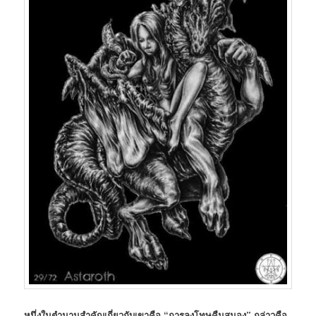
หนึ่งในตำนานสำคัญเกี่ยวกับเขาคือ “การลงโทษคืนสนอง” กล่าวคือ