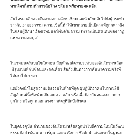
หากใครก็ตามทำการฉ้อโกง ขโมย หรือทรยศคนอื่น
อันโดรมาเลียสจะติดตามอย่างเงียบเชียบและนำภัยกลับไปยังผู้กระทำ
ราวกับเงาของกรรม ความเชื่อนี้ทำให้เขากลายเป็นปีศาจที่ถูกกล่าวถึง
ในกลุ่มผู้ศึกษาเรื่องเวทมนตร์เชิงจริยธรรม เพราะเป็นตัวแทนของ “กฎ
แห่งความสมดุล”
ในเวทมนตร์แบบโซโลมอน สัญลักษณ์ตราประทับของอันโดรมาเลียส
มีรูปแบบที่ซับซ้อนและคดเคี้ยว สื่อถึงเส้นทางการค้นหาความจริงที่
ไม่ตรงไปตรงมา
แต่ยังคงนำไปสู่ความยุติธรรมในท้ายที่สุด ผู้ปฏิบัติอาคมโบราณใช้
สัญลักษณ์นี้เพื่อช่วยเปิดเผยความลับ หรือเพื่อป้องกันตนเองจากการ
ถูกโกง หรือถูกหลอกลวงจากศัตรูที่ปิดบังตัวตน
ในยุคปัจจุบัน ตำนานของอันโดรมาเลียสถูกนำไปตีความใหม่ในวัฒน
ธรรมป๊อป เช่น เกม การ์ตูน และนวนิยาย ซึ่งมักนำเสนอเขาในฐานะ