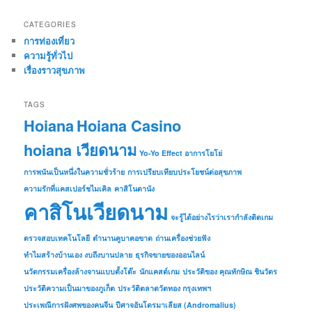
CATEGORIES
การท่องเที่ยว
ความรู้ทั่วไป
เรื่องราวสุขภาพ
TAGS
Hoiana
Hoiana Casino
hoiana เวียดนาม
Yo-Yo Effect อาการโยโย่
การพนันเป็นหนึ่งในความชั่วร้าย
การเปรียบเทียบประโยชน์ต่อสุขภาพ
ความรักที่แคสเปอร์ชไมเคิล
คาสิโนดานัง
คาสิโนเวียดนาม
จะรู้ได้อย่างไรว่าเรากำลังติดเกม
ตรวจสอบเทคโนโลยี
ตำนานคูบาคอขาด
ถ่านเครื่องช่วยฟัง
ทำไมสร้างบ้านเอง งบถึงบานปลาย
ธุรกิจขายของออนไลน์
นวัตกรรมเครื่องล้างจานแบบตั้งโต๊ะ
นักแคสต์เกม
ประวัติของ คุณทักษิณ ชินวัตร
ประวัติความเป็นมาของภูเก็ต
ประวัติตลาดวัดทอง กรุงเทพฯ
ประเพณีการฝังศพของคนจีน
ปีศาจอันโดรมาเลียส (Andromalius)