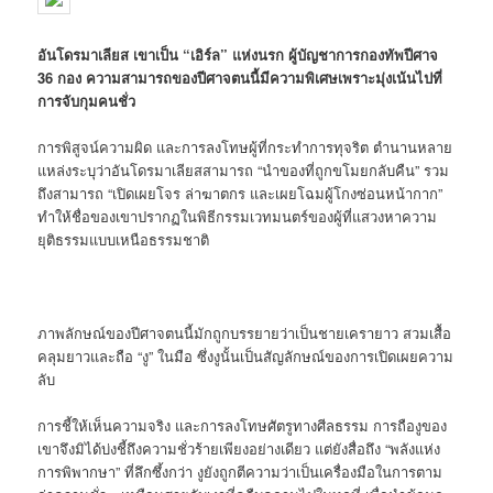
อันโดรมาเลียส เขาเป็น “เอิร์ล” แห่งนรก ผู้บัญชาการกองทัพปีศาจ
36 กอง ความสามารถของปีศาจตนนี้มีความพิเศษเพราะมุ่งเน้นไปที่
การจับกุมคนชั่ว
การพิสูจน์ความผิด และการลงโทษผู้ที่กระทำการทุจริต ตำนานหลาย
แหล่งระบุว่าอันโดรมาเลียสสามารถ “นำของที่ถูกขโมยกลับคืน” รวม
ถึงสามารถ “เปิดเผยโจร ล่าฆาตกร และเผยโฉมผู้โกงซ่อนหน้ากาก”
ทำให้ชื่อของเขาปรากฏในพิธีกรรมเวทมนตร์ของผู้ที่แสวงหาความ
ยุติธรรมแบบเหนือธรรมชาติ
ภาพลักษณ์ของปีศาจตนนี้มักถูกบรรยายว่าเป็นชายเครายาว สวมเสื้อ
คลุมยาวและถือ “งู” ในมือ ซึ่งงูนั้นเป็นสัญลักษณ์ของการเปิดเผยความ
ลับ
การชี้ให้เห็นความจริง และการลงโทษศัตรูทางศีลธรรม การถืองูของ
เขาจึงมิได้บ่งชี้ถึงความชั่วร้ายเพียงอย่างเดียว แต่ยังสื่อถึง “พลังแห่ง
การพิพากษา” ที่ลึกซึ้งกว่า งูยังถูกตีความว่าเป็นเครื่องมือในการตาม