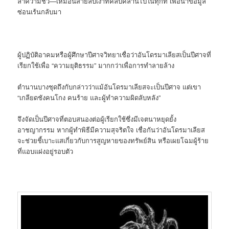
ล่าความชั่ว—เหมือนสายลับเงาที่คลืบคลานไปในทุกที่ เพื่อนำข้อมูล
ซ่อนเร้นกลับมา
ผู้ปฏิบัติอาคมหรือผู้ศึกษาปีศาจวิทยาเชื่อว่าอันโดรมาเลียสเป็นปีศาจที่
เรียกใช้เพื่อ “ความยุติธรรม” มากกว่าเพื่อการทำลายล้าง
ตำนานบางชุดถึงกับกล่าวว่าแม้อันโดรมาเลียสจะเป็นปีศาจ แต่เขา
“เกลียดชังคนโกง คนร้าย และผู้ทำความผิดลับหลัง”
จึงจัดเป็นปีศาจที่ตอบสนองต่อผู้เรียกใช้ซึ่งมีเจตนาหยุดยั้ง
อาชญากรรม หากผู้ทำพิธีมีความสุจริตใจ เชื่อกันว่าอันโดรมาเลียส
จะช่วยชี้เบาะแสเกี่ยวกับการสูญหายของทรัพย์สิน หรือเผยโฉมผู้ร้าย
ที่แอบแฝงอยู่รอบตัว