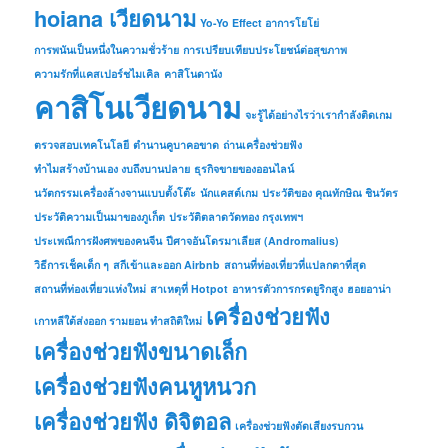
hoiana เวียดนาม
Yo-Yo Effect อาการโยโย่
การพนันเป็นหนึ่งในความชั่วร้าย
การเปรียบเทียบประโยชน์ต่อสุขภาพ
ความรักที่แคสเปอร์ชไมเคิล
คาสิโนดานัง
คาสิโนเวียดนาม
จะรู้ได้อย่างไรว่าเรากำลังติดเกม
ตรวจสอบเทคโนโลยี
ตำนานคูบาคอขาด
ถ่านเครื่องช่วยฟัง
ทำไมสร้างบ้านเอง งบถึงบานปลาย
ธุรกิจขายของออนไลน์
นวัตกรรมเครื่องล้างจานแบบตั้งโต๊ะ
นักแคสต์เกม
ประวัติของ คุณทักษิณ ชินวัตร
ประวัติความเป็นมาของภูเก็ต
ประวัติตลาดวัดทอง กรุงเทพฯ
ประเพณีการฝังศพของคนจีน
ปีศาจอันโดรมาเลียส (Andromalius)
วิธีการเช็คเด็ก ๆ
สกีเข้าและออก Airbnb
สถานที่ท่องเที่ยวที่แปลกตาที่สุด
สถานที่ท่องเที่ยวแห่งใหม่
สาเหตุที่ Hotpot
อาหารตัวการกรดยูริกสูง
ฮอยอาน่า
เครื่องช่วยฟัง
เกาหลีใต้ส่งออก รามยอน ทำสถิติใหม่
เครื่องช่วยฟังขนาดเล็ก
เครื่องช่วยฟังคนหูหนวก
เครื่องช่วยฟัง ดิจิตอล
เครื่องช่วยฟังตัดเสียงรบกวน