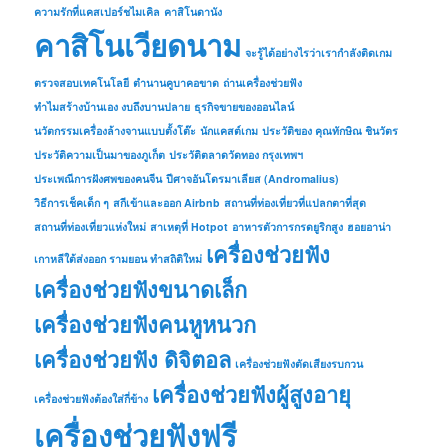
ความรักที่แคสเปอร์ชไมเคิล
คาสิโนดานัง
คาสิโนเวียดนาม
จะรู้ได้อย่างไรว่าเรากำลังติดเกม
ตรวจสอบเทคโนโลยี
ตำนานคูบาคอขาด
ถ่านเครื่องช่วยฟัง
ทำไมสร้างบ้านเอง งบถึงบานปลาย
ธุรกิจขายของออนไลน์
นวัตกรรมเครื่องล้างจานแบบตั้งโต๊ะ
นักแคสต์เกม
ประวัติของ คุณทักษิณ ชินวัตร
ประวัติความเป็นมาของภูเก็ต
ประวัติตลาดวัดทอง กรุงเทพฯ
ประเพณีการฝังศพของคนจีน
ปีศาจอันโดรมาเลียส (Andromalius)
วิธีการเช็คเด็ก ๆ
สกีเข้าและออก Airbnb
สถานที่ท่องเที่ยวที่แปลกตาที่สุด
สถานที่ท่องเที่ยวแห่งใหม่
สาเหตุที่ Hotpot
อาหารตัวการกรดยูริกสูง
ฮอยอาน่า
เครื่องช่วยฟัง
เกาหลีใต้ส่งออก รามยอน ทำสถิติใหม่
เครื่องช่วยฟังขนาดเล็ก
เครื่องช่วยฟังคนหูหนวก
เครื่องช่วยฟัง ดิจิตอล
เครื่องช่วยฟังตัดเสียงรบกวน
เครื่องช่วยฟังผู้สูงอายุ
เครื่องช่วยฟังต้องใส่กี่ข้าง
เครื่องช่วยฟังฟรี