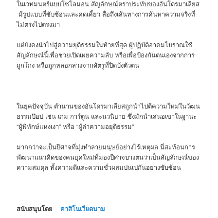
ในเวทมนตร์แบบโซโลมอน สัญลักษณ์ตราประทับของอันโดรมาเลียส
มีรูปแบบที่ซับซ้อนและคดเคี้ยว สื่อถึงเส้นทางการค้นหาความจริงที่
ไม่ตรงไปตรงมา
แต่ยังคงนำไปสู่ความยุติธรรมในท้ายที่สุด ผู้ปฏิบัติอาคมโบราณใช้
สัญลักษณ์นี้เพื่อช่วยเปิดเผยความลับ หรือเพื่อป้องกันตนเองจากการ
ถูกโกง หรือถูกหลอกลวงจากศัตรูที่ปิดบังตัวตน
ในยุคปัจจุบัน ตำนานของอันโดรมาเลียสถูกนำไปตีความใหม่ในวัฒน
ธรรมป๊อป เช่น เกม การ์ตูน และนวนิยาย ซึ่งมักนำเสนอเขาในฐานะ
“ผู้พิทักษ์แห่งเงา” หรือ “ผู้ล่าความอยุติธรรม”
มากกว่าจะเป็นปีศาจที่มุ่งทำลายมนุษย์อย่างไร้เหตุผล นี่สะท้อนการ
พัฒนาแนวคิดของคนยุคใหม่ที่มองปีศาจบางตนว่าเป็นสัญลักษณ์ของ
ความสมดุล ทั้งความดีและความชั่วผสมปนเปกันอย่างซับซ้อน
สนับสนุนโดย
คาสิโนเวียดนาม