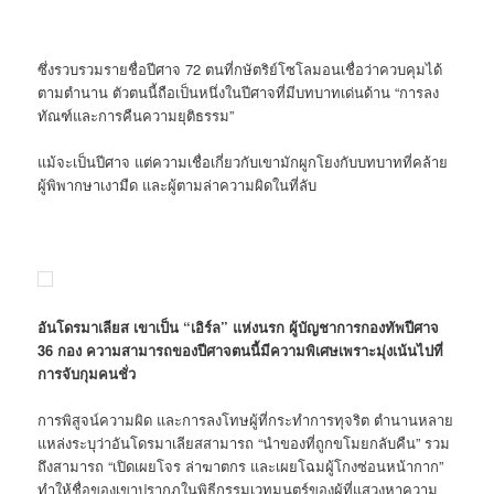
ซึ่งรวบรวมรายชื่อปีศาจ 72 ตนที่กษัตริย์โซโลมอนเชื่อว่าควบคุมได้
ตามตำนาน ตัวตนนี้ถือเป็นหนึ่งในปีศาจที่มีบทบาทเด่นด้าน “การลง
ทัณฑ์และการคืนความยุติธรรม”
แม้จะเป็นปีศาจ แต่ความเชื่อเกี่ยวกับเขามักผูกโยงกับบทบาทที่คล้าย
ผู้พิพากษาเงามืด และผู้ตามล่าความผิดในที่ลับ
อันโดรมาเลียส เขาเป็น “เอิร์ล” แห่งนรก ผู้บัญชาการกองทัพปีศาจ
36 กอง ความสามารถของปีศาจตนนี้มีความพิเศษเพราะมุ่งเน้นไปที่
การจับกุมคนชั่ว
การพิสูจน์ความผิด และการลงโทษผู้ที่กระทำการทุจริต ตำนานหลาย
แหล่งระบุว่าอันโดรมาเลียสสามารถ “นำของที่ถูกขโมยกลับคืน” รวม
ถึงสามารถ “เปิดเผยโจร ล่าฆาตกร และเผยโฉมผู้โกงซ่อนหน้ากาก”
ทำให้ชื่อของเขาปรากฏในพิธีกรรมเวทมนตร์ของผู้ที่แสวงหาความ