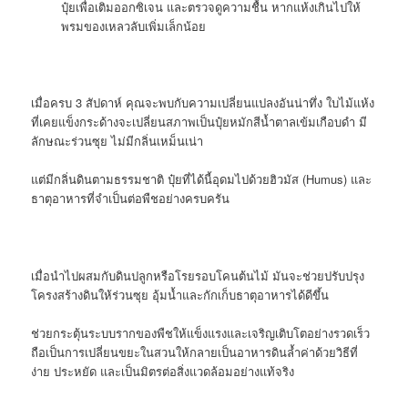
ปุ๋ยเพื่อเติมออกซิเจน และตรวจดูความชื้น หากแห้งเกินไปให้
พรมของเหลวลับเพิ่มเล็กน้อย
เมื่อครบ 3 สัปดาห์ คุณจะพบกับความเปลี่ยนแปลงอันน่าทึ่ง ใบไม้แห้ง
ที่เคยแข็งกระด้างจะเปลี่ยนสภาพเป็นปุ๋ยหมักสีน้ำตาลเข้มเกือบดำ มี
ลักษณะร่วนซุย ไม่มีกลิ่นเหม็นเน่า
แต่มีกลิ่นดินตามธรรมชาติ ปุ๋ยที่ได้นี้อุดมไปด้วยฮิวมัส (
Humus)
และ
ธาตุอาหารที่จำเป็นต่อพืชอย่างครบครัน
เมื่อนำไปผสมกับดินปลูกหรือโรยรอบโคนต้นไม้ มันจะช่วยปรับปรุง
โครงสร้างดินให้ร่วนซุย อุ้มน้ำและกักเก็บธาตุอาหารได้ดีขึ้น
ช่วยกระตุ้นระบบรากของพืชให้แข็งแรงและเจริญเติบโตอย่างรวดเร็ว
ถือเป็นการเปลี่ยนขยะในสวนให้กลายเป็นอาหารดินล้ำค่าด้วยวิธีที่
ง่าย ประหยัด และเป็นมิตรต่อสิ่งแวดล้อมอย่างแท้จริง