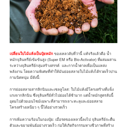
เปลี่ยนใบไม้แห้งเป็นปุ๋ยหมัก
ของเหลวลับที่ว่านี้ แท้จริงแล้วคือ น้ำ
หมักจุลินทรีย์เข้มข้นสูง (
Super EM
หรือ
Bio-Activator)
ที่ผสมผสาน
ระหว่างจุลินทรีย์กลุ่มสร้างสรรค์
และกากน้ำตาลเพื่อเป็นแหล่ง
พลังงาน โดยความพิเศษที่ทำให้มันย่อยสลายใบไม้แห้งได้รวดเร็วปาน
กามนิตหนุ่ม มีดังนี้:
การย่อยสลายสารลิกนินและเซลลูโลส: ใบไม้แห้งมีโครงสร้างที่แข็ง
แรงจากลิกนิน ซึ่งจุลินทรีย์ทั่วไปย่อยได้ช้ามาก แต่น้ำหมักสูตรลับนี้
อุดมไปด้วยเอนไซม์เฉพาะที่สามารถเจาะทะลุและย่อยสลาย
โครงสร้างเหนียว ๆ นี้ได้อย่างรวดเร็ว
การเพิ่มความร้อนในกองปุ๋ย: เมื่อรดของเหลวนี้ลงไป จุลินทรีย์จะตื่น
ตัวและขยายพันธุ์อย่างรวดเร็ว ก่อให้เกิดกิจกรรมทางชีวภาพที่สร้าง