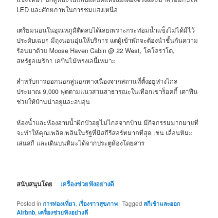
LED และศักยภาพในการชมแสงเหนือ
เตรียมนอนในอุณหภูมิติดลบได้เลยเพราะกระท่อมน้ำแข็งไม่ได้มีไว้
ประดับเฉยๆ มีถุงนอนอุ่นให้บริการ แต่ผู้เข้าพักจะต้องนำชั้นกันความ
ร้อนมาด้วย Moose Haven Cabin @ 22 West, โคโลราโด,
สหรัฐอเมริกา เคบินไม้ทรงเอนี้เหมาะ
สำหรับการออกนอกลู่นอกทางเนื่องจากสถานที่ตั้งอยู่ห่างไกล
ประมาณ 9,000 ฟุตตามแนวสวนสาธารณะในเทือกเขาร็อคกี้ เตาฟืน
ช่วยให้บ้านน่าอยู่และอบอุ่น
ห้องน้ำและห้องอาบน้ำฝักบัวอยู่ไม่ไกลจากบ้าน มีกิจกรรมมากมายที่
จะทำให้คุณเพลิดเพลินในรัฐที่มีสกีรีสอร์ทมากที่สุด เช่น เลื่อนหิมะ
เล่นสกี และเดินบนหิมะได้จากประตูห้องโดยสาร
สนับสนุนโดย
เครื่องช่วยฟังอย่างดี
Posted in
การท่องเที่ยว
,
เรื่องราวสุขภาพ
|
Tagged
สกีเข้าและออก
Airbnb
,
เครื่องช่วยฟังอย่างดี