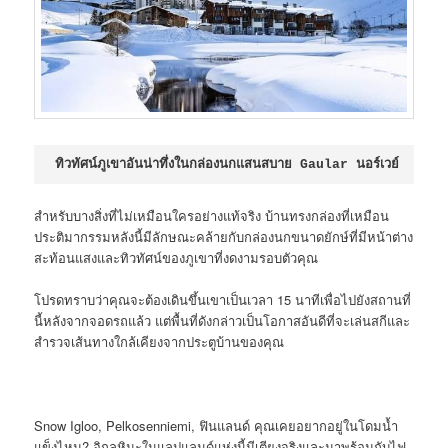
ทิวทัศน์ภูเขาอันน่าทึ่งในกล่องนกแสนสบาย Gaular นอร์เวย์ 
สำหรับบางสิ่งที่ไม่เหมือนใครอย่างแท้จริง บ้านทรงกล่องที่เหมือน
ประติมากรรมหลังนี้มีลักษณะคล้ายกับกล่องนกขนาดยักษ์ที่มีหน้าต่าง
สะท้อนแสงและทิวทัศน์ของภูเขาที่งดงามรอบตัวคุณ
โปรดทราบว่าคุณจะต้องเดินขึ้นเขาเป็นเวลา 15 นาทีเพื่อไปยังสถานที่
นี้หลังจากจอดรถแล้ว แต่พื้นที่ดังกล่าวเป็นโอกาสอันดีที่จะเล่นสกีและ
สำรวจเส้นทางใกล้เคียงจากประตูบ้านของคุณ
Snow Igloo, Pelkosenniemi, ฟินแลนด์ คุณเคยอยากอยู่ในโดมน้ำ
แข็งไหม? อิกลูหิมะในแลปแลนด์แห่งนี้มีเตียงจริงและมาพร้อมกับไฟ