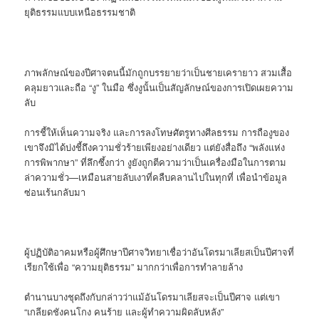
ยุติธรรมแบบเหนือธรรมชาติ
ภาพลักษณ์ของปีศาจตนนี้มักถูกบรรยายว่าเป็นชายเครายาว สวมเสื้อ
คลุมยาวและถือ “งู” ในมือ ซึ่งงูนั้นเป็นสัญลักษณ์ของการเปิดเผยความ
ลับ
การชี้ให้เห็นความจริง และการลงโทษศัตรูทางศีลธรรม การถืองูของ
เขาจึงมิได้บ่งชี้ถึงความชั่วร้ายเพียงอย่างเดียว แต่ยังสื่อถึง “พลังแห่ง
การพิพากษา” ที่ลึกซึ้งกว่า งูยังถูกตีความว่าเป็นเครื่องมือในการตาม
ล่าความชั่ว—เหมือนสายลับเงาที่คลืบคลานไปในทุกที่ เพื่อนำข้อมูล
ซ่อนเร้นกลับมา
ผู้ปฏิบัติอาคมหรือผู้ศึกษาปีศาจวิทยาเชื่อว่าอันโดรมาเลียสเป็นปีศาจที่
เรียกใช้เพื่อ “ความยุติธรรม” มากกว่าเพื่อการทำลายล้าง
ตำนานบางชุดถึงกับกล่าวว่าแม้อันโดรมาเลียสจะเป็นปีศาจ แต่เขา
“เกลียดชังคนโกง คนร้าย และผู้ทำความผิดลับหลัง”