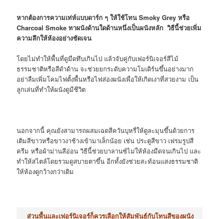
หากต้องการความเท่ห์แบบดาร์ก ๆ ให้ใช้โทน Smoky Grey หรือ
Charcoal Smoke ทาผนังด้านใดด้านหนึ่งเป็นผนังหลัก วิธีนี้ช่วยเพิ่ม
ความลึกให้ห้องอย่างชัดเจน
โดยไม่ทำให้พื้นที่ดูมืดทึบเกินไป แล้วจับคู่กับเฟอร์นิเจอร์สีไม้
ธรรมชาติหรือสีดำด้าน จะช่วยยกระดับความโมเดิร์นขึ้นอย่างมาก
อย่าลืมเพิ่มโคมไฟตั้งพื้นหรือไฟส่องผนังเพื่อให้เกิดเงาที่สวยงาม เป็น
ลูกเล่นที่ทำให้ผนังดูมีชีวิต
นอกจากนี้ คุณยังสามารถผสมเฉดสีควันบุหรี่ให้ดูละมุนขึ้นด้วยการ
เติมสีขาวหรือขาวงาช้างเข้ามาเล็กน้อย เช่น ประตูสีขาว เฟรมรูปสี
ครีม หรือผ้าม่านสีอ่อน วิธีนี้ช่วยบาลานซ์ไม่ให้ห้องมืดจนเกินไป และ
ทำให้สไตล์โดยรวมดูสบายตาขึ้น อีกทั้งยังช่วยสะท้อนแสงธรรมชาติ
ให้ห้องดูกว้างกว่าเดิม
ส่วนพื้นและเฟอร์นิเจอร์ก็ควรเลือกให้สัมพันธ์กับโทนสีของผนัง