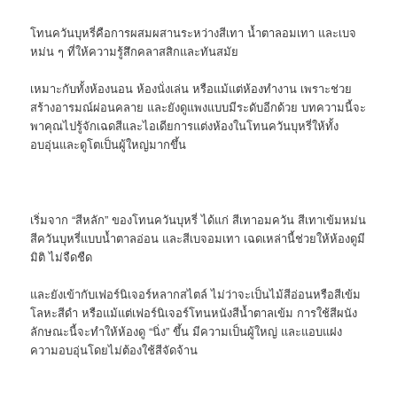
โทนควันบุหรี่คือการผสมผสานระหว่างสีเทา น้ำตาลอมเทา และเบจ
หม่น ๆ ที่ให้ความรู้สึกคลาสสิกและทันสมัย
เหมาะกับทั้งห้องนอน ห้องนั่งเล่น หรือแม้แต่ห้องทำงาน เพราะช่วย
สร้างอารมณ์ผ่อนคลาย และยังดูแพงแบบมีระดับอีกด้วย บทความนี้จะ
พาคุณไปรู้จักเฉดสีและไอเดียการแต่งห้องในโทนควันบุหรี่ให้ทั้ง
อบอุ่นและดูโตเป็นผู้ใหญ่มากขึ้น
เริ่มจาก “สีหลัก” ของโทนควันบุหรี่ ได้แก่ สีเทาอมควัน สีเทาเข้มหม่น
สีควันบุหรี่แบบน้ำตาลอ่อน และสีเบจอมเทา เฉดเหล่านี้ช่วยให้ห้องดูมี
มิติ ไม่จืดชืด
และยังเข้ากับเฟอร์นิเจอร์หลากสไตล์ ไม่ว่าจะเป็นไม้สีอ่อนหรือสีเข้ม
โลหะสีดำ หรือแม้แต่เฟอร์นิเจอร์โทนหนังสีน้ำตาลเข้ม การใช้สีผนัง
ลักษณะนี้จะทำให้ห้องดู “นิ่ง” ขึ้น มีความเป็นผู้ใหญ่ และแอบแฝง
ความอบอุ่นโดยไม่ต้องใช้สีจัดจ้าน