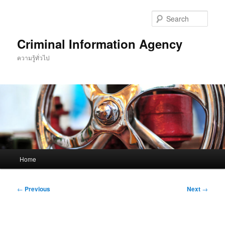
Skip
to
Sear
primary
content
Criminal Information Agency
ความรู้ทั่วไป
Main
Home
menu
Post
←
Previous
Next
→
navigation