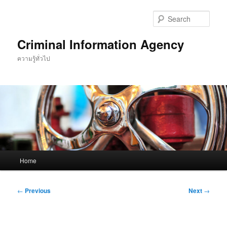
Skip
to
Sear
primary
content
Criminal Information Agency
ความรู้ทั่วไป
Main
Home
menu
Post
←
Previous
Next
→
navigation